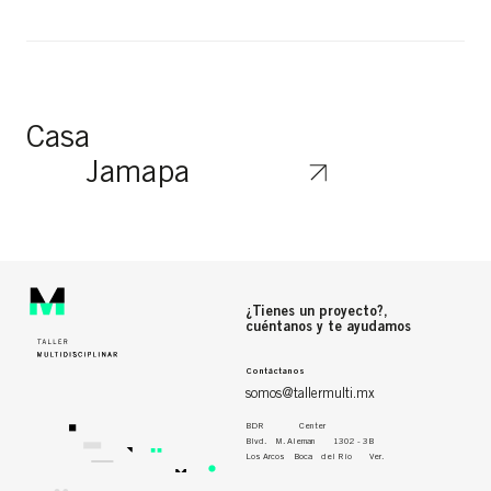
Casa
Jamapa
¿Tienes un proyecto?,
cuéntanos y te ayudamos
Contáctanos
somos@tallermulti.mx
BDR Center
Blvd. M. Aleman 1302 - 3B
Los Arcos Boca del Río Ver.